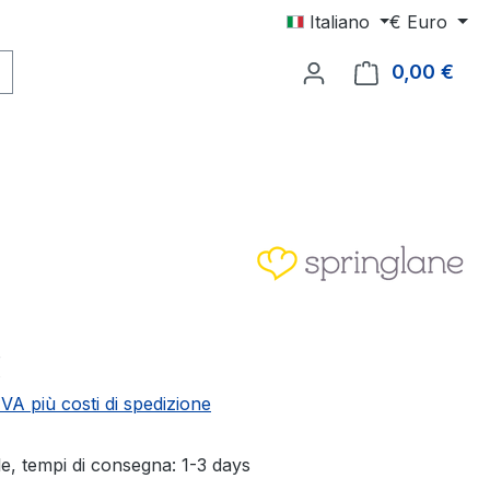
Italiano
€
Euro
0,00 €
Il c
male:
€
 IVA più costi di spedizione
e, tempi di consegna: 1-3 days