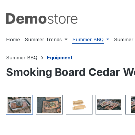
ssa al contenuto principale
Salta alla ricerca
Passa alla navigazione principale
Home
Summer Trends
Summer BBQ
Summer 
Summer BBQ
Equipment
Smoking Board Cedar W
Salta la galleria di immagini