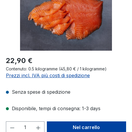
Prezzo normale:
22,90 €
Contenuto:
0.5 kilogramme
(45,80 € / 1 kilogramme)
Prezzi incl. IVA più costi di spedizione
Senza spese di spedizione
Disponibile, tempi di consegna: 1-3 days
Quantità del prodotto: inserisci la quant
Nel carrello