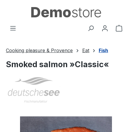
Passa al contenuto principale
Il c
Cooking pleasure & Provence
Eat
Fish
Smoked salmon »Classic«
Salta la galleria di immagini