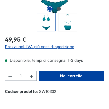
Prezzo normale:
49,95 €
Prezzi incl. IVA più costi di spedizione
Disponibile, tempi di consegna: 1-3 days
Quantità del prodotto: inserisci la quant
Nel carrello
Codice prodotto:
SW10332