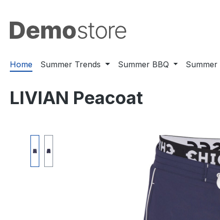
ssa al contenuto principale
Salta alla ricerca
Passa alla navigazione principale
Home
Summer Trends
Summer BBQ
Summer 
LIVIAN Peacoat
Salta la galleria di immagini