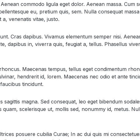
it. Aenean commodo ligula eget dolor. Aenean massa. Cum so
pellentesque eu, pretium quis, sem. Nulla consequat massa q
 a, venenatis vitae, justo.
idunt. Cras dapibus. Vivamus elementum semper nisi. Aenean v
, dapibus in, viverra quis, feugiat a, tellus. Phasellus viv
iam rhoncus. Maecenas tempus, tellus eget condimentum rhon
vinar, hendrerit id, lorem. Maecenas nec odio et ante tinci
faucibus tincidunt.
les sagittis magna. Sed consequat, leo eget bibendum sodal
s quam, scelerisque ut, mollis sed, nonummy id, metus. Nul
ltrices posuere cubilia Curae; In ac dui quis mi consectetuer