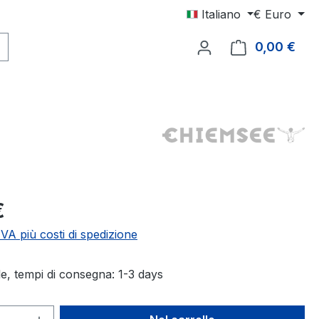
Italiano
€
Euro
0,00 €
Il c
male:
€
 IVA più costi di spedizione
e, tempi di consegna: 1-3 days
 del prodotto: inserisci la quantità des