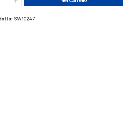
Nel carrello
dotto:
SW10247