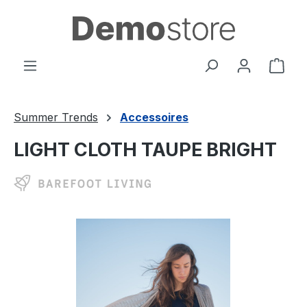
Passa al contenuto principale
Il c
Summer Trends
Accessoires
LIGHT CLOTH TAUPE BRIGHT
Salta la galleria di immagini