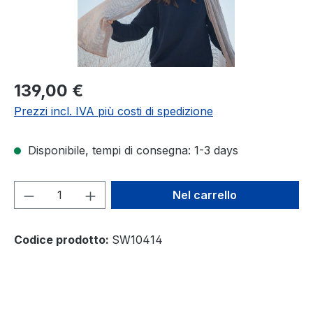
Prezzo normale:
139,00 €
Prezzi incl. IVA più costi di spedizione
Disponibile, tempi di consegna: 1-3 days
Quantità del prodotto: inserisci la quant
Nel carrello
Codice prodotto:
SW10414