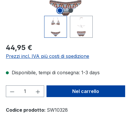
Prezzo normale:
44,95 €
Prezzi incl. IVA più costi di spedizione
Disponibile, tempi di consegna: 1-3 days
Quantità del prodotto: inserisci la quant
Nel carrello
Codice prodotto:
SW10328