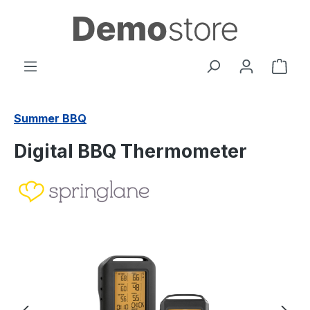
Passa al contenuto principale
Il c
Summer BBQ
Digital BBQ Thermometer
Salta la galleria di immagini