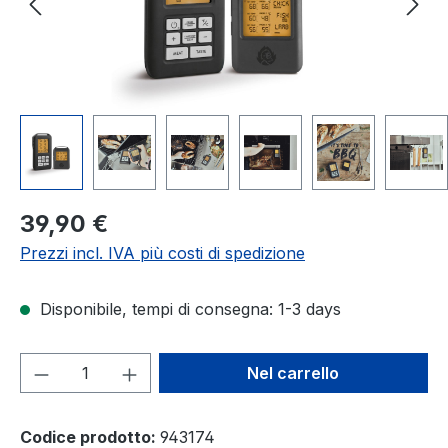
Prezzo normale:
39,90 €
Prezzi incl. IVA più costi di spedizione
Disponibile, tempi di consegna: 1-3 days
Quantità del prodotto: inserisci la quant
Nel carrello
Codice prodotto:
943174