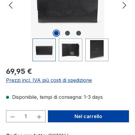
Prezzo normale:
69,95 €
Prezzi incl. IVA più costi di spedizione
Disponibile, tempi di consegna: 1-3 days
Quantità del prodotto: inserisci la quant
Nel carrello