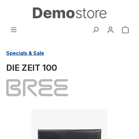
Passa al contenuto principale
Il c
Specials & Sale
DIE ZEIT 100
Salta la galleria di immagini