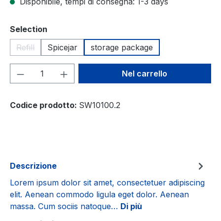
Disponibile, tempi di consegna: 1-3 days
Seleziona
Selection
Refill
Spicejar
storage package
(Questa opzione non è al momento disponibile.)
Quantità del prodotto: inserisci la quant
Nel carrello
Codice prodotto:
SW10100.2
Descrizione
Lorem ipsum dolor sit amet, consectetuer adipiscing
elit. Aenean commodo ligula eget dolor. Aenean
massa. Cum sociis natoque…
Di più