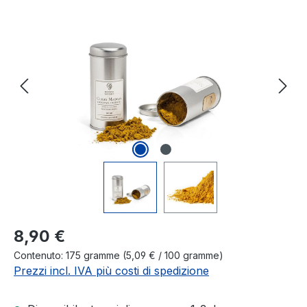
Salta la galleria di immagini
Prezzo normale:
8,90 €
Contenuto:
175 gramme
(5,09 € / 100 gramme)
Prezzi incl. IVA più costi di spedizione