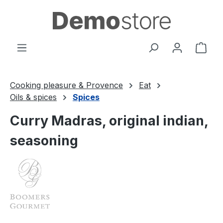
Passa al contenuto principale
Il c
Cooking pleasure & Provence
Eat
Oils & spices
Spices
Curry Madras, original indian,
seasoning