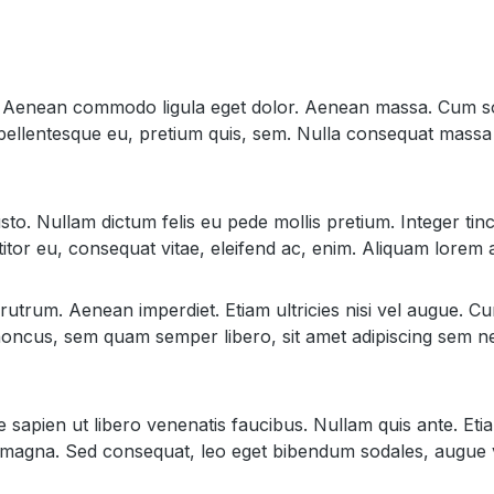
it. Aenean commodo ligula eget dolor. Aenean massa. Cum so
pellentesque eu, pretium quis, sem. Nulla consequat massa q
justo. Nullam dictum felis eu pede mollis pretium. Integer t
itor eu, consequat vitae, eleifend ac, enim. Aliquam lorem ant
rutrum. Aenean imperdiet. Etiam ultricies nisi vel augue. Cur
ncus, sem quam semper libero, sit amet adipiscing sem ne
apien ut libero venenatis faucibus. Nullam quis ante. Etiam
is magna. Sed consequat, leo eget bibendum sodales, augue 