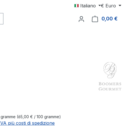
Italiano
€
Euro
0,00 €
Il c
male:
0 gramme
(65,00 € / 100 gramme)
 IVA più costi di spedizione