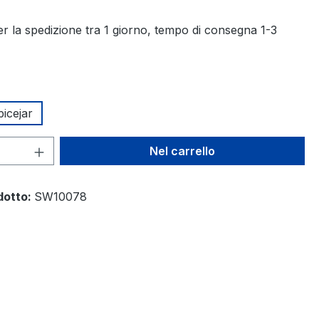
r la spedizione tra 1 giorno, tempo di consegna 1-3
picejar
 del prodotto: inserisci la quantità des
Nel carrello
dotto:
SW10078