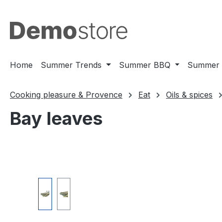
ssa al contenuto principale
Salta alla ricerca
Passa alla navigazione principale
Home
Summer Trends
Summer BBQ
Summer 
Cooking pleasure & Provence
Eat
Oils & spices
Bay leaves
Salta la galleria di immagini