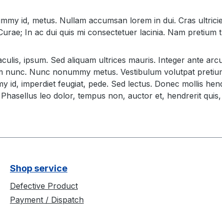
my id, metus. Nullam accumsan lorem in dui. Cras ultricies 
 Curae; In ac dui quis mi consectetuer lacinia. Nam pretium t
 iaculis, ipsum. Sed aliquam ultrices mauris. Integer ante a
 nunc. Nunc nonummy metus. Vestibulum volutpat pretium lib
y id, imperdiet feugiat, pede. Sed lectus. Donec mollis hend
Phasellus leo dolor, tempus non, auctor et, hendrerit quis, n
Shop service
Defective Product
Payment / Dispatch