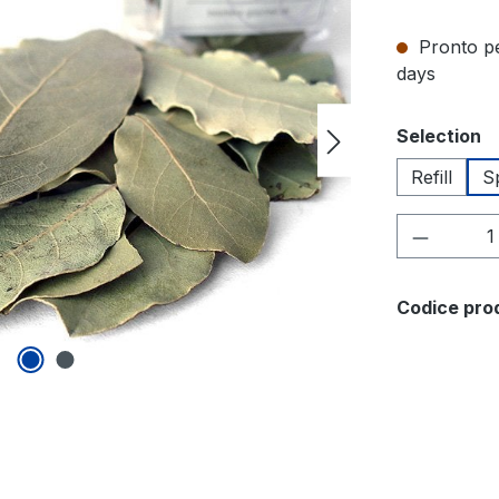
Pronto pe
days
Seleziona
Selection
Refill
S
Quantità
Codice pro