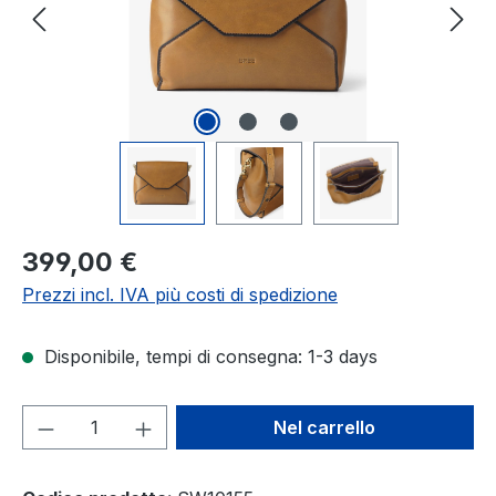
Prezzo normale:
399,00 €
Prezzi incl. IVA più costi di spedizione
Disponibile, tempi di consegna: 1-3 days
Quantità del prodotto: inserisci la quant
Nel carrello