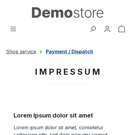
Zum Hauptinhalt springen
Ware
Shop service
Payment / Dispatch
I M P R E S S U M
Lorem Ipsum dolor sit amet
Lorem ipsum dolor sit amet, consetetur
sadipscing elitr, sed diam nonumy eirmod