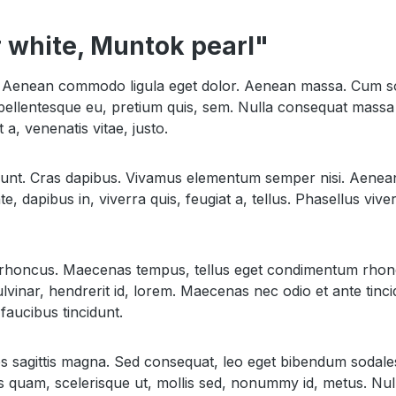
 white, Muntok pearl"
it. Aenean commodo ligula eget dolor. Aenean massa. Cum so
pellentesque eu, pretium quis, sem. Nulla consequat massa q
 a, venenatis vitae, justo.
idunt. Cras dapibus. Vivamus elementum semper nisi. Aenean v
, dapibus in, viverra quis, feugiat a, tellus. Phasellus viv
iam rhoncus. Maecenas tempus, tellus eget condimentum rhon
vinar, hendrerit id, lorem. Maecenas nec odio et ante tinci
faucibus tincidunt.
les sagittis magna. Sed consequat, leo eget bibendum sodal
s quam, scelerisque ut, mollis sed, nonummy id, metus. Nul