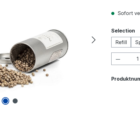
Sofort ver
a
Selection
Refill
Sp
Produkt
Produktnu