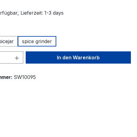
fügbar, Lieferzeit: 1-3 days
uswählen
icejar
spice grinder
 Anzahl: Gib den gewünschten Wert ein 
In den Warenkorb
mmer:
SW10095