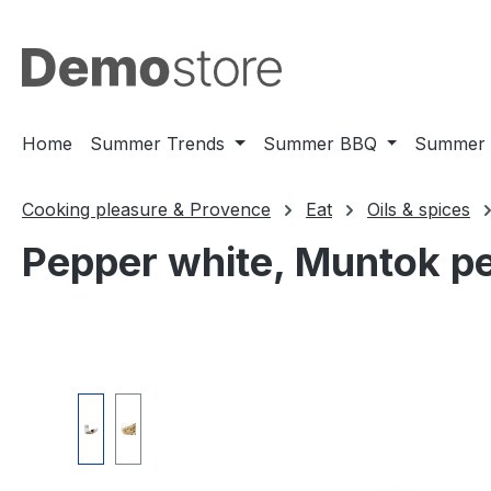
m Hauptinhalt springen
Zur Suche springen
Zur Hauptnavigation springen
Home
Summer Trends
Summer BBQ
Summer 
Cooking pleasure & Provence
Eat
Oils & spices
Pepper white, Muntok pe
Bildergalerie überspringen