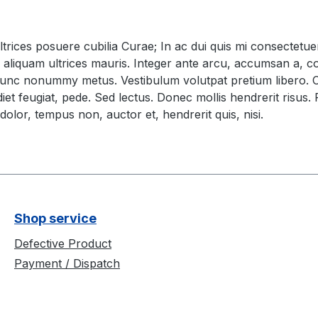
ltrices posuere cubilia Curae; In ac dui quis mi consectetuer
Sed aliquam ultrices mauris. Integer ante arcu, accumsan a, 
nc nonummy metus. Vestibulum volutpat pretium libero. Cras
et feugiat, pede. Sed lectus. Donec mollis hendrerit risus. 
olor, tempus non, auctor et, hendrerit quis, nisi.
Shop service
Defective Product
Payment / Dispatch