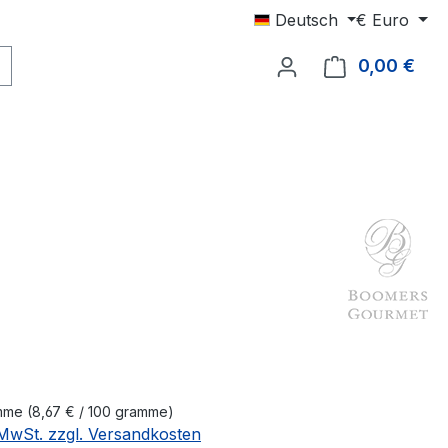
Deutsch
€
Euro
0,00 €
Ware
eis:
amme
(8,67 € / 100 gramme)
. MwSt. zzgl. Versandkosten