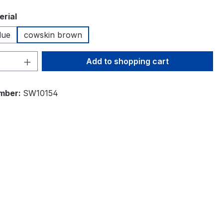
erial
lue
cowskin brown
Quantity: Enter the desired amount or 
Add to shopping cart
mber:
SW10154