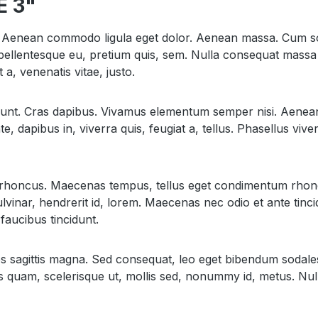
E 3"
it. Aenean commodo ligula eget dolor. Aenean massa. Cum so
pellentesque eu, pretium quis, sem. Nulla consequat massa q
 a, venenatis vitae, justo.
idunt. Cras dapibus. Vivamus elementum semper nisi. Aenean v
, dapibus in, viverra quis, feugiat a, tellus. Phasellus viv
iam rhoncus. Maecenas tempus, tellus eget condimentum rhon
vinar, hendrerit id, lorem. Maecenas nec odio et ante tinci
faucibus tincidunt.
les sagittis magna. Sed consequat, leo eget bibendum sodal
s quam, scelerisque ut, mollis sed, nonummy id, metus. Nul