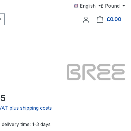
English
£
Pound
£0.00
Shop
e:
05
 VAT plus shipping costs
 delivery time: 1-3 days