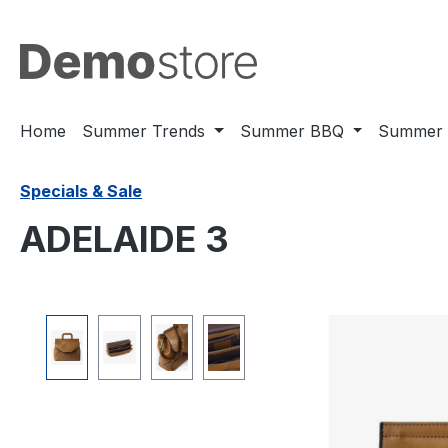
ip to main content
Skip to search
Skip to main navigation
Home
Summer Trends
Summer BBQ
Summer 
Specials & Sale
ADELAIDE 3
Skip image gallery