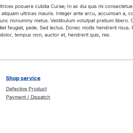
ltrices posuere cubilia Curae; In ac dui quis mi consectetuer
Sed aliquam ultrices mauris. Integer ante arcu, accumsan a, 
nc nonummy metus. Vestibulum volutpat pretium libero. Cras
et feugiat, pede. Sed lectus. Donec mollis hendrerit risus. 
olor, tempus non, auctor et, hendrerit quis, nisi.
Shop service
Defective Product
Payment / Dispatch