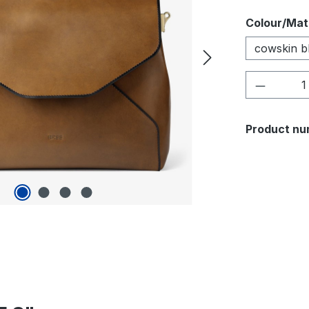
Select
Colour/Mat
cowskin b
Product 
Product nu