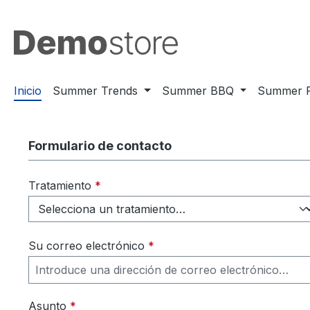
tar al contenido principal
Saltar a la búsqueda
Saltar a la navegación principal
Inicio
Summer Trends
Summer BBQ
Summer P
Formulario de contacto
Tratamiento
*
Su correo electrónico
*
Asunto
*