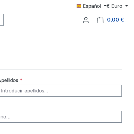
Español
€
Euro
0,00 €
El c
pellidos
*