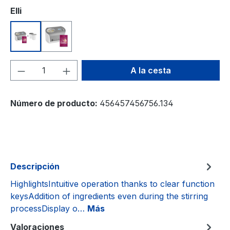
Seleccione
Elli
Eismaschine mit Kompressor 1,2 l inkl. Aufbewahrun
Eismaschine mit Kompressor 1,2 l inkl. Edels
Cantidad del producto: introduce la can
A la cesta
Número de producto:
456457456756.134
Descripción
HighlightsIntuitive operation thanks to clear function
keysAddition of ingredients even during the stirring
processDisplay o…
Más
Valoraciones