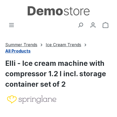
Saltar al contenido principal
El c
Summer Trends
Ice Cream Trends
All Products
Elli - Ice cream machine with
compressor 1.2 l incl. storage
container set of 2
Omitir galería de imágenes