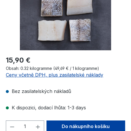
Běžná cena:
15,90 €
Obsah:
0.32 kilogramme
(49,69 € / 1 kilogramme)
Ceny včetně DPH, plus zasilatelské náklady
Bez zasilatelských nákladů
K dispozici, dodací lhůta: 1-3 days
Množství produktu: Zadejte požadované 
Do nákupního košíku