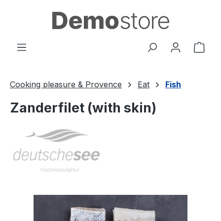
Přejít na hlavní obsah
Náku
Cooking pleasure & Provence
Eat
Fish
Zanderfilet (with skin)
Přeskočit galerii obrázků