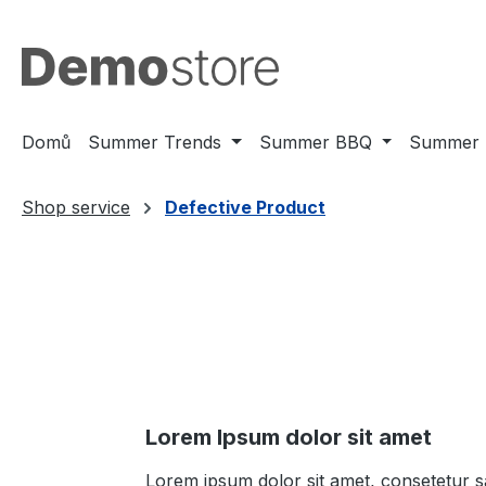
jít na hlavní obsah
Přeskočit na vyhledávání
Přeskočit na hlavní navigaci
Domů
Summer Trends
Summer BBQ
Summer 
Shop service
Defective Product
Lorem Ipsum dolor sit amet
Lorem ipsum dolor sit amet, consetetur s