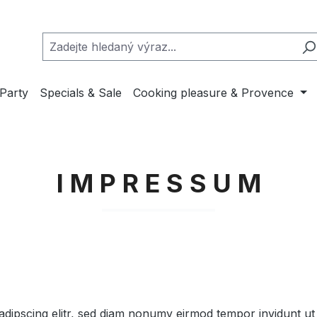
Party
Specials & Sale
Cooking pleasure & Provence
I M P R E S S U M
adipscing elitr, sed diam nonumy eirmod tempor invidunt ut