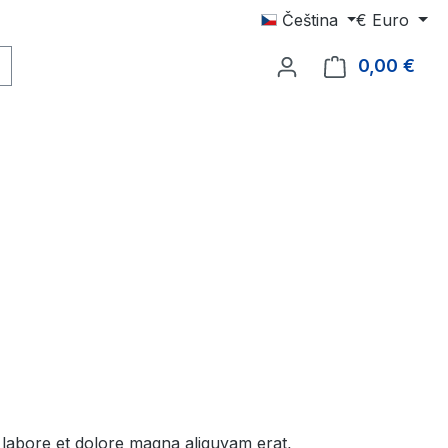
Čeština
€
Euro
0,00 €
Náku
 labore et dolore magna aliquyam erat,