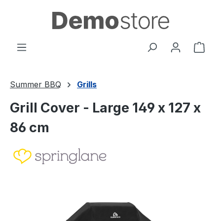
Přejít na hlavní obsah
Náku
Summer BBQ
Grills
Grill Cover - Large 149 x 127 x
86 cm
Přeskočit galerii obrázků