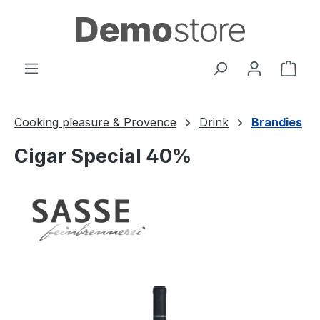
Přejít na hlavní obsah
Náku
Cooking pleasure & Provence
Drink
Brandies
Cigar Special 40%
Přeskočit galerii obrázků