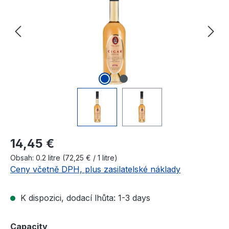
Běžná cena:
14,45 €
Obsah:
0.2 litre
(72,25 € / 1 litre)
Ceny včetně DPH, plus zasilatelské náklady
K dispozici, dodací lhůta: 1-3 days
Vyberte
Capacity