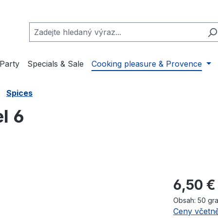
Party
Specials & Sale
Cooking pleasure & Provence
Spices
el 6
Běžná cena
6,50 €
Obsah:
50 g
Ceny včetně