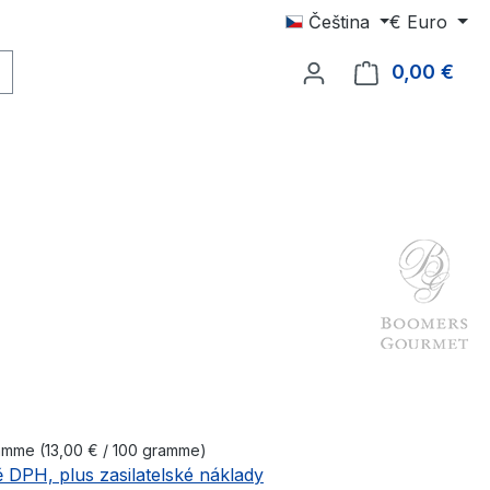
Čeština
€
Euro
0,00 €
Náku
:
ramme
(13,00 € / 100 gramme)
 DPH, plus zasilatelské náklady