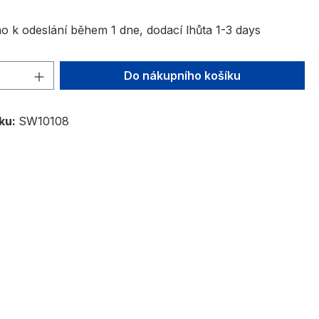
o k odeslání během 1 dne, dodací lhůta 1-3 days
í produktu: Zadejte požadované množst
Do nákupního košíku
bku:
SW10108