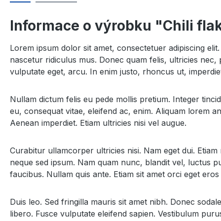
Informace o výrobku "Chili flak
Lorem ipsum dolor sit amet, consectetuer adipiscing el
nascetur ridiculus mus. Donec quam felis, ultricies nec, 
vulputate eget, arcu. In enim justo, rhoncus ut, imperdiet
Nullam dictum felis eu pede mollis pretium. Integer tinc
eu, consequat vitae, eleifend ac, enim. Aliquam lorem ante
Aenean imperdiet. Etiam ultricies nisi vel augue.
Curabitur ullamcorper ultricies nisi. Nam eget dui. Et
neque sed ipsum. Nam quam nunc, blandit vel, luctus pul
faucibus. Nullam quis ante. Etiam sit amet orci eget eros 
Duis leo. Sed fringilla mauris sit amet nibh. Donec soda
libero. Fusce vulputate eleifend sapien. Vestibulum puru