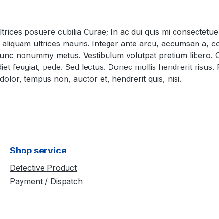
ltrices posuere cubilia Curae; In ac dui quis mi consectetuer
Sed aliquam ultrices mauris. Integer ante arcu, accumsan a, 
nc nonummy metus. Vestibulum volutpat pretium libero. Cras
et feugiat, pede. Sed lectus. Donec mollis hendrerit risus. 
olor, tempus non, auctor et, hendrerit quis, nisi.
Shop service
Defective Product
Payment / Dispatch