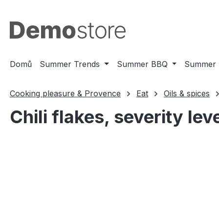
jít na hlavní obsah
Přeskočit na vyhledávání
Přeskočit na hlavní navigaci
Domů
Summer Trends
Summer BBQ
Summer 
Cooking pleasure & Provence
Eat
Oils & spices
Chili flakes, severity lev
Přeskočit galerii obrázků