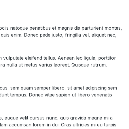
ciis natoque penatibus et magnis dis parturient montes,
uis enim. Donec pede justo, fringilla vel, aliquet nec,
ulputate eleifend tellus. Aenean leo ligula, porttitor
erra nulla ut metus varius laoreet. Quisque rutrum.
cus, sem quam semper libero, sit amet adipiscing sem
dunt tempus. Donec vitae sapien ut libero venenatis
es, augue velit cursus nunc, quis gravida magna mi a
lam accumsan lorem in dui. Cras ultricies mi eu turpis