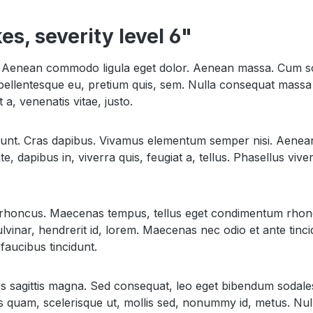
es, severity level 6"
it. Aenean commodo ligula eget dolor. Aenean massa. Cum so
pellentesque eu, pretium quis, sem. Nulla consequat massa q
 a, venenatis vitae, justo.
idunt. Cras dapibus. Vivamus elementum semper nisi. Aenean v
, dapibus in, viverra quis, feugiat a, tellus. Phasellus viv
iam rhoncus. Maecenas tempus, tellus eget condimentum rhon
vinar, hendrerit id, lorem. Maecenas nec odio et ante tinci
faucibus tincidunt.
les sagittis magna. Sed consequat, leo eget bibendum sodal
s quam, scelerisque ut, mollis sed, nonummy id, metus. Nul