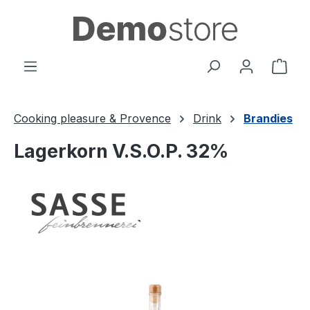
Passer au contenu principal
Le p
Cooking pleasure & Provence
Drink
Brandies
Lagerkorn V.S.O.P. 32%
Ignorer la galerie d'images