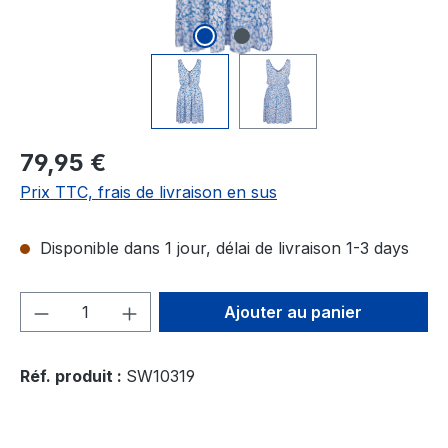
Prix régulier :
79,95 €
Prix TTC, frais de livraison en sus
Disponible dans 1 jour, délai de livraison 1-3 days
Quantité de produit : Entrez la quantité
Ajouter au panier
Réf. produit :
SW10319