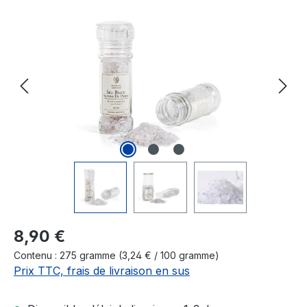
Ignorer la galerie d'images
Prix régulier :
8,90 €
Contenu :
275 gramme
(3,24 € / 100 gramme)
Prix TTC, frais de livraison en sus