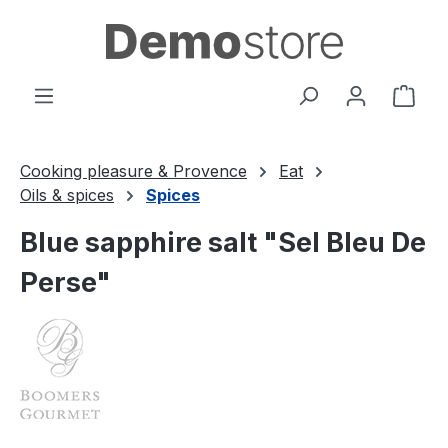
Passer au contenu principal
Le p
Cooking pleasure & Provence
Eat
Oils & spices
Spices
Blue sapphire salt "Sel Bleu De
Perse"