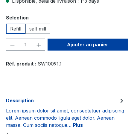
Disponible, délai de livraison : 1-3 days
Sélectionnez
Selection
Refill
salt mill
Quantité de produit : Entrez la quantité
Ajouter au panier
Réf. produit :
SW10091.1
Description
Lorem ipsum dolor sit amet, consectetuer adipiscing
elit. Aenean commodo ligula eget dolor. Aenean
massa. Cum sociis natoque…
Plus